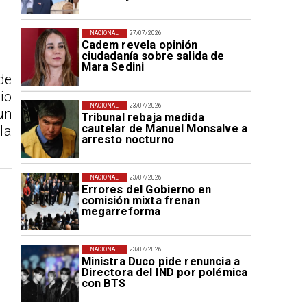
NACIONAL
27/07/2026
Cadem revela opinión
ciudadanía sobre salida de
Mara Sedini
de
io
NACIONAL
23/07/2026
un
Tribunal rebaja medida
cautelar de Manuel Monsalve a
la
arresto nocturno
NACIONAL
23/07/2026
Errores del Gobierno en
comisión mixta frenan
megarreforma
NACIONAL
23/07/2026
Ministra Duco pide renuncia a
Directora del IND por polémica
con BTS