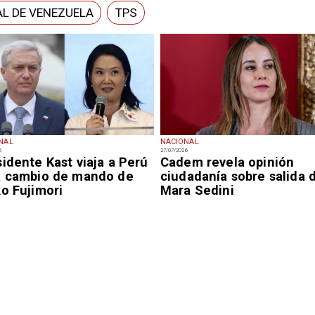
L DE VENEZUELA
TPS
NAL
NACIONAL
6
27/07/2026
idente Kast viaja a Perú
Cadem revela opinión
a cambio de mando de
ciudadanía sobre salida 
o Fujimori
Mara Sedini