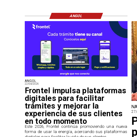
ANGOL
ANGOL
22/04/2026
Frontel impulsa plataformas
digitales para facilitar
trámites y mejorar la
NA
experiencia de sus clientes
27
P
en todo momento
​Este 2026, Frontel continúa promoviendo una nueva
p
forma de usar la energía, acercando sus plataformas
digitales para facilitar la vida de sus clientes.