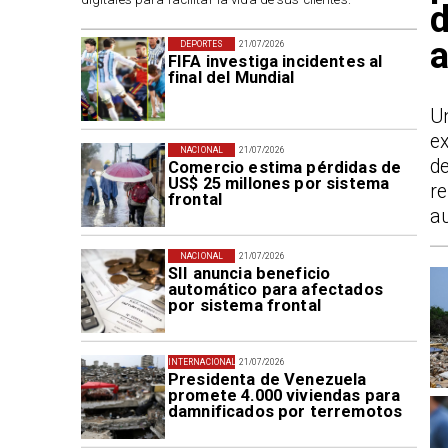
d
a
DEPORTES
21/07/2026
FIFA investiga incidentes al
final del Mundial
Un
ex
NACIONAL
21/07/2026
d
Comercio estima pérdidas de
US$ 25 millones por sistema
re
frontal
au
NACIONAL
21/07/2026
SII anuncia beneficio
automático para afectados
por sistema frontal
INTERNACIONAL
21/07/2026
Presidenta de Venezuela
promete 4.000 viviendas para
damnificados por terremotos