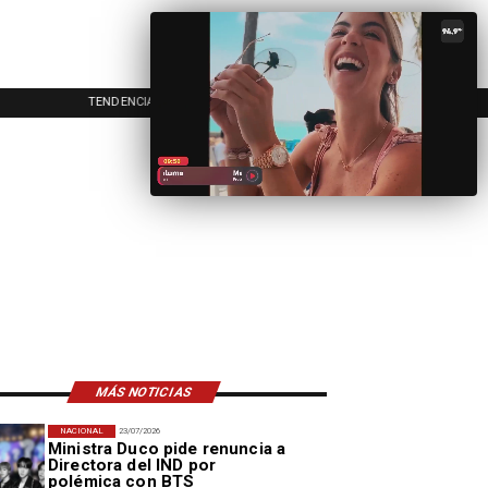
TENDENCIAS
EVENTOS
IN
MÁS NOTICIAS
NACIONAL
23/07/2026
Ministra Duco pide renuncia a
Directora del IND por
polémica con BTS