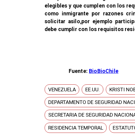
elegibles
y que cumplen con los req
como inmigrante por razones crim
solicitar asilo,por ejemplo parti
debe cumplir con los requisitos res
Fuente:
BioBioChile
VENEZUELA
EE.UU.
KRISTI NO
DEPARTAMENTO DE SEGURIDAD NAC
SECRETARIA DE SEGURIDAD NACION
RESIDENCIA TEMPORAL
ESTATUT