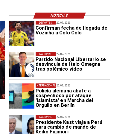
NOTICIAS
DEPORTES
27/07/2026
Confirman fecha de llegada de
Vozinha a Colo Colo
NACIONAL
27/07/2026
Partido Nacional Libertario se
desvincula de Ítalo Omegna
tras polémico video
INTERNACIONAL
27/07/2026
Policía alemana abate a
sospechoso por ataque
'islamista' en Marcha del
Orgullo en Berlín
NACIONAL
27/07/2026
Presidente Kast viaja a Perú
para cambio de mando de
Keiko Fujimori