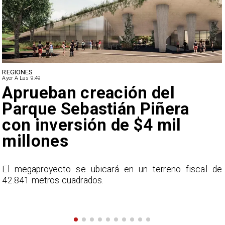
DEPORTES
Ayer A Las 9:49
Claudio Bravo baja la
euforia sobre fichaje de
Vozinha
e
En el programa ESPN F90 Chile, Claudio Bravo ofrece
una visión más moderada sobre las expectativas del
nuevo refuerzo albo, Vozinha.