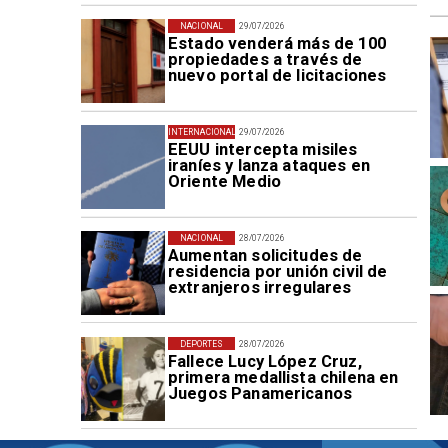
NACIONAL
29/07/2026
Estado venderá más de 100
propiedades a través de
nuevo portal de licitaciones
INTERNACIONAL
29/07/2026
EEUU intercepta misiles
iraníes y lanza ataques en
Oriente Medio
NACIONAL
28/07/2026
Aumentan solicitudes de
residencia por unión civil de
extranjeros irregulares
DEPORTES
28/07/2026
Fallece Lucy López Cruz,
primera medallista chilena en
Juegos Panamericanos