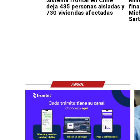
Sistema frontal en Chile
Mil
deja 435 personas aisladas y
fin
730 viviendas afectadas
Mic
Sar
ANGOL