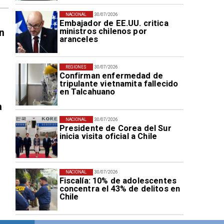
NACIONAL
30/07/2026
Embajador de EE.UU. critica
ministros chilenos por
n
aranceles
REGIONES
30/07/2026
Confirman enfermedad de
tripulante vietnamita fallecido
en Talcahuano
a
NACIONAL
30/07/2026
Presidente de Corea del Sur
inicia visita oficial a Chile
NACIONAL
30/07/2026
Fiscalía: 10% de adolescentes
concentra el 43% de delitos en
Chile