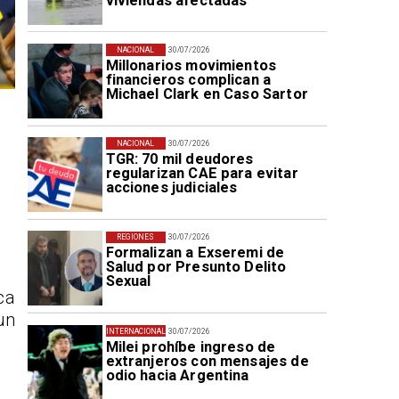
viviendas afectadas
NACIONAL
30/07/2026
Millonarios movimientos
financieros complican a
Michael Clark en Caso Sartor
NACIONAL
30/07/2026
TGR: 70 mil deudores
regularizan CAE para evitar
acciones judiciales
REGIONES
30/07/2026
Formalizan a Exseremi de
Salud por Presunto Delito
Sexual
ca
un
INTERNACIONAL
30/07/2026
Milei prohíbe ingreso de
extranjeros con mensajes de
odio hacia Argentina