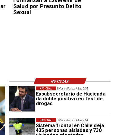
Formalizan a Exseremi de
tar
Salud por Presunto Delito
Sexual
NOTICIAS
NACIONAL
El Viernes Pasado A Las 9:54
Exsubsecretario de Hacienda
da doble positivo en test de
drogas
NACIONAL
El Viernes Pasado A Las 9:54
Sistema frontal en Chile deja
435 personas aisladas y 730