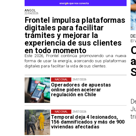
ANGOL
22/04/2026
Frontel impulsa plataformas
digitales para facilitar
trámites y mejorar la
DE
experiencia de sus clientes
El 
O
en todo momento
​Este 2026, Frontel continúa promoviendo una nueva
a
forma de usar la energía, acercando sus plataformas
digitales para facilitar la vida de sus clientes.
NACIONAL
29/07/2026
Operadores de apuestas
online piden acelerar
regulación en Chile
D
J
NACIONAL
29/07/2026
tr
Temporal deja 4 lesionados,
156 damnificados y más de 900
viviendas afectadas