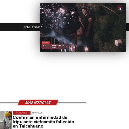
TENDENCIAS
EVENTOS
IN
MÁS NOTICIAS
REGIONES
30/07/2026
Confirman enfermedad de
tripulante vietnamita fallecido
en Talcahuano