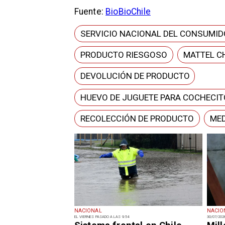
Fuente:
BioBioChile
SERVICIO NACIONAL DEL CONSUMID
PRODUCTO RIESGOSO
MATTEL CH
DEVOLUCIÓN DE PRODUCTO
HUEVO DE JUGUETE PARA COCHECIT
RECOLECCIÓN DE PRODUCTO
MED
NACIONAL
NACIO
EL VIERNES PASADO A LAS 9:54
30/07/202