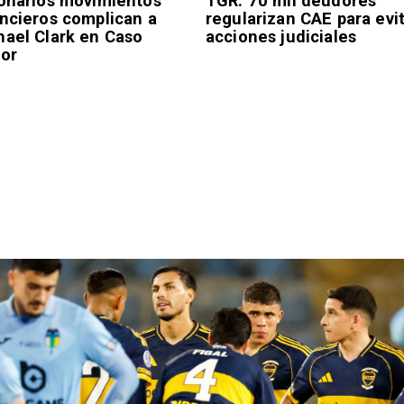
lonarios movimientos
TGR: 70 mil deudores
ancieros complican a
regularizan CAE para evi
hael Clark en Caso
acciones judiciales
tor