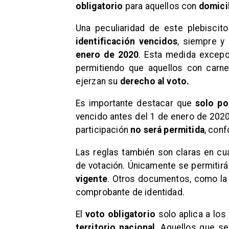
obligatorio
para aquellos con
domicil
​Una peculiaridad de este plebisci
identificación vencidos
, siempre y
enero de 2020
. Esta medida excep
permitiendo que aquellos con carne
ejerzan su
derecho al voto.
​Es importante destacar que
solo po
vencido antes del 1 de enero de 2020
participación
no será permitida
, conf
​Las reglas también son claras en cu
de votación. Únicamente se permitirá
vigente
. Otros documentos, como l
comprobante de identidad.
​El
voto obligatorio
solo aplica a los
territorio nacional
. Aquellos que s