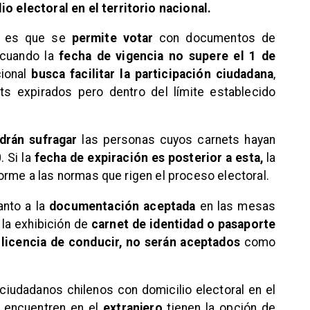
io electoral en el territorio nacional.
to es que se
permite votar
con documentos de
 cuando la
fecha de vigencia no supere el 1 de
cional
busca facilitar la participación ciudadana
,
ts expirados pero dentro del límite establecido
drán sufragar
las personas cuyos carnets hayan
. Si la
fecha de expiración es posterior a esta,
la
orme a las normas que rigen el proceso electoral.
anto a la
documentación aceptada
en las mesas
 la exhibición de
carnet de identidad o pasaporte
a
licencia de conducir, no serán aceptados
como
 ciudadanos chilenos con domicilio electoral en el
e encuentren en el
extranjero
tienen la opción de