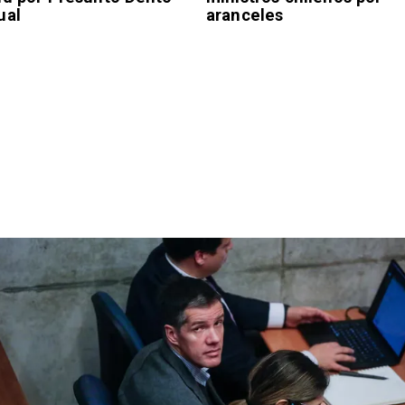
ual
aranceles