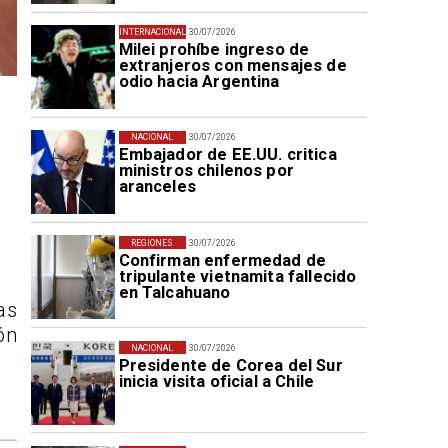
INTERNACIONAL
30/07/2026
Milei prohíbe ingreso de
extranjeros con mensajes de
odio hacia Argentina
NACIONAL
30/07/2026
Embajador de EE.UU. critica
ministros chilenos por
aranceles
REGIONES
30/07/2026
Confirman enfermedad de
tripulante vietnamita fallecido
en Talcahuano
as
ón
NACIONAL
30/07/2026
Presidente de Corea del Sur
inicia visita oficial a Chile