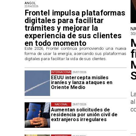
ANGOL
22/04/2026
Frontel impulsa plataformas
digitales para facilitar
trámites y mejorar la
NA
experiencia de sus clientes
30
M
en todo momento
​Este 2026, Frontel continúa promoviendo una nueva
f
forma de usar la energía, acercando sus plataformas
digitales para facilitar la vida de sus clientes.
M
S
INTERNACIONAL
29/07/2026
EEUU intercepta misiles
iraníes y lanza ataques en
Oriente Medio
La
a
NACIONAL
28/07/2026
co
Aumentan solicitudes de
residencia por unión civil de
extranjeros irregulares