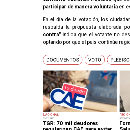
participar de manera voluntaria
en e
​En el día de la votación, los ciuda
respalda la propuesta elaborada p
contra"
indica que el votante no des
optando por que el país continúe regi
DOCUMENTOS
VOTO
PLEBISC
NACIONAL
REGIO
30/07/2026
30/07/202
TGR: 70 mil deudores
For
regularizan CAE para evitar
Sal