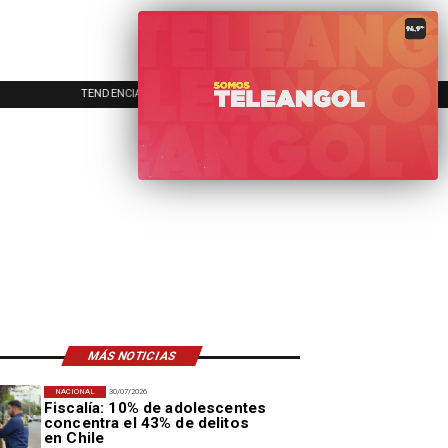
EVENTOS
INICIO
A
MÁS NOTICIAS
NACIONAL
30/07/2026
Fiscalía: 10% de adolescentes
concentra el 43% de delitos
en Chile