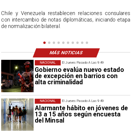
s
La Confederación Nacional de Ferias Libres (ASOF)
a
considera inaceptable que se refieran a Fabiola
Campillai como 'señora de feria', expresión utilizada
como descalificación.
MÁS NOTICIAS
NACIONAL
El Jueves Pasado A Las 9:49
Gobierno evalúa nuevo estado
de excepción en barrios con
alta criminalidad
NACIONAL
El Jueves Pasado A Las 9:49
Alarmante hábito en jóvenes de
13 a 15 años según encuesta
del Minsal