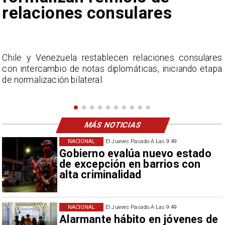
Fabiola Campillai
s
La Confederación Nacional de Ferias Libres (ASOF)
a
considera inaceptable que se refieran a Fabiola
Campillai como 'señora de feria', expresión utilizada
como descalificación.
MÁS NOTICIAS
NACIONAL
El Jueves Pasado A Las 9:49
Gobierno evalúa nuevo estado
de excepción en barrios con
alta criminalidad
NACIONAL
El Jueves Pasado A Las 9:49
Alarmante hábito en jóvenes de