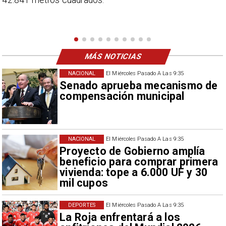
una visión más moderada sobre las expectativas del
nuevo refuerzo albo, Vozinha.
MÁS NOTICIAS
NACIONAL
El Miércoles Pasado A Las 9:35
Senado aprueba mecanismo de
compensación municipal
NACIONAL
El Miércoles Pasado A Las 9:35
Proyecto de Gobierno amplía
beneficio para comprar primera
vivienda: tope a 6.000 UF y 30
mil cupos
DEPORTES
El Miércoles Pasado A Las 9:35
La Roja enfrentará a los