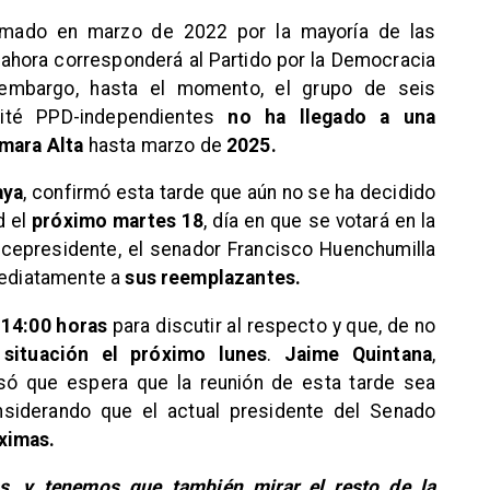
firmado en marzo de 2022 por la mayoría de las
, ahora corresponderá al Partido por la Democracia
n embargo, hasta el momento, el grupo de seis
ité PPD-independientes
no ha llegado a una
ámara Alta
hasta marzo de
2025.
aya
, confirmó esta tarde que aún no se ha decidido
d el
próximo martes 18
, día en que se votará en la
icepresidente, el senador Francisco Huenchumilla
nmediatamente a
sus reemplazantes.
s
14:00 horas
para discutir al respecto y que, de no
a
situación el próximo lunes
.
Jaime Quintana
,
esó que espera que la reunión de esta tarde sea
onsiderando que el actual presidente del Senado
ximas.
, y tenemos que también mirar el resto de la