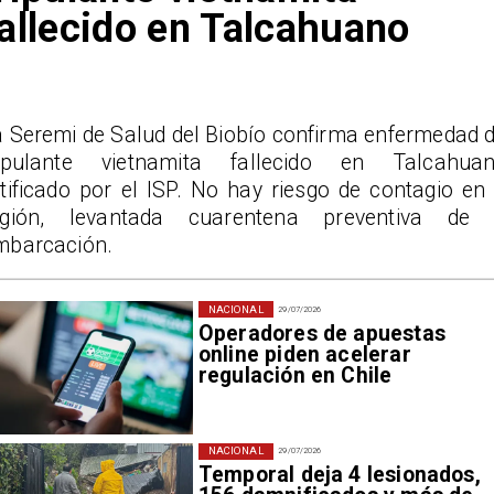
allecido en Talcahuano
a Seremi de Salud del Biobío confirma enfermedad d
ripulante vietnamita fallecido en Talcahuan
tificado por el ISP. No hay riesgo de contagio en 
egión, levantada cuarentena preventiva de 
mbarcación.
NACIONAL
29/07/2026
Operadores de apuestas
online piden acelerar
regulación en Chile
NACIONAL
29/07/2026
Temporal deja 4 lesionados,