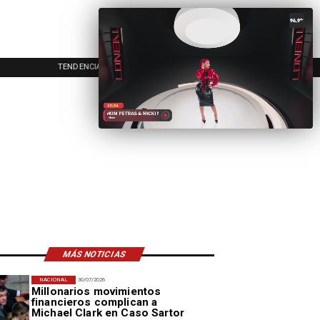
TENDENCIAS
EVENTOS
IN
MÁS NOTICIAS
NACIONAL
30/07/2026
Millonarios movimientos
financieros complican a
Michael Clark en Caso Sartor