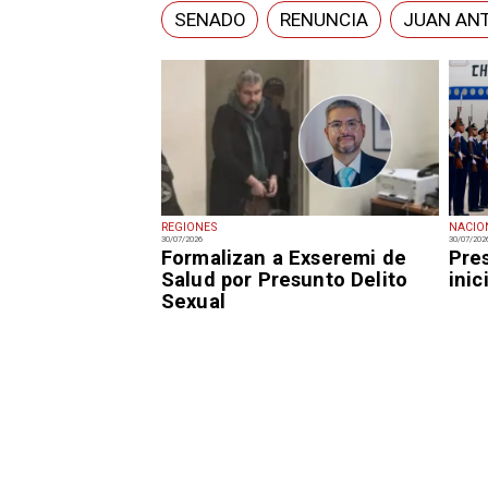
SENADO
RENUNCIA
JUAN AN
REGIONES
NACIO
30/07/2026
30/07/202
Formalizan a Exseremi de
Pre
Salud por Presunto Delito
inic
Sexual