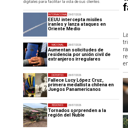
digitales para facilitar la vida de sus clientes.
f
INTERNACIONAL
29/07/2026
EEUU intercepta misiles
iraníes y lanza ataques en
Oriente Medio
L
t
NACIONAL
28/07/2026
ra
Aumentan solicitudes de
residencia por unión civil de
r
extranjeros irregulares
e
DEPORTES
28/07/2026
Fallece Lucy López Cruz,
primera medallista chilena en
Juegos Panamericanos
REGIONES
28/07/2026
Tornados sorprenden a la
región del Ñuble