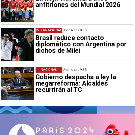
anfitriones del Mundial 2026
INTERNACIONAL
Ayer A Las 9:35
Brasil reduce contacto
diplomático con Argentina por
dichos de Milei
NACIONAL
Ayer A Las 9:35
Gobierno despacha a ley la
megarreforma: Alcaldes
recurrirán al TC