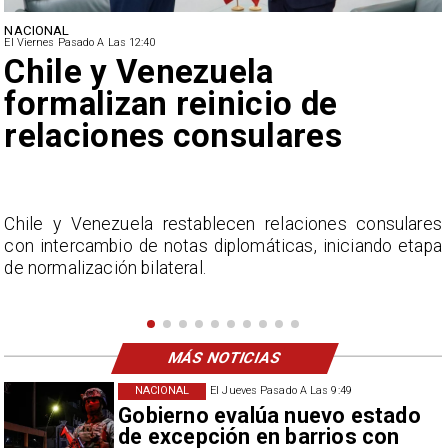
NACIONAL
El Viernes Pasado A Las 12:40
Feriantes rechazan dichos
de Camila Flores sobre
Fabiola Campillai
s
La Confederación Nacional de Ferias Libres (ASOF)
a
considera inaceptable que se refieran a Fabiola
Campillai como 'señora de feria', expresión utilizada
como descalificación.
MÁS NOTICIAS
NACIONAL
El Jueves Pasado A Las 9:49
Gobierno evalúa nuevo estado
de excepción en barrios con