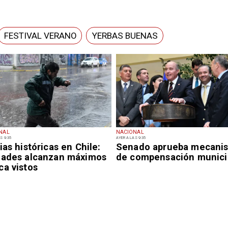
FESTIVAL VERANO
YERBAS BUENAS
NAL
NACIONAL
S 9:35
AYER A LAS 9:35
ias históricas en Chile:
Senado aprueba mecani
dades alcanzan máximos
de compensación munici
ca vistos