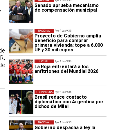
NACIONAL
Ayer A Las 9:35
Senado aprueba mecanismo
r
de compensación municipal
NACIONAL
Ayer A Las 9:35
Proyecto de Gobierno amplía
beneficio para comprar
primera vivienda: tope a 6.000
UF y 30 mil cupos
de
R,
DEPORTES
Ayer A Las 9:35
de
La Roja enfrentará a los
anfitriones del Mundial 2026
INTERNACIONAL
Ayer A Las 9:35
Brasil reduce contacto
diplomático con Argentina por
dichos de Milei
NACIONAL
Ayer A Las 9:35
Gobierno despacha a ley la