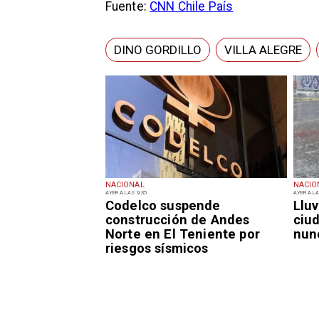
Fuente:
CNN Chile País
DINO GORDILLO
VILLA ALEGRE
NACIONAL
NACIO
AYER A LAS 9:35
AYER A LA
Codelco suspende
Lluv
construcción de Andes
ciu
Norte en El Teniente por
nun
riesgos sísmicos