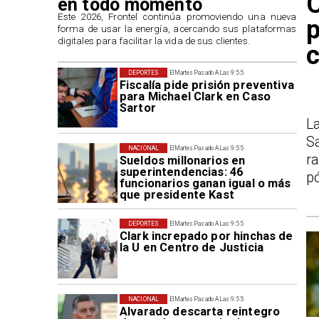
en todo momento
​Este 2026, Frontel continúa promoviendo una nueva
p
forma de usar la energía, acercando sus plataformas
digitales para facilitar la vida de sus clientes.
c
DEPORTES
El Martes Pasado A Las 9:55
Fiscalía pide prisión preventiva
para Michael Clark en Caso
Sartor
L
S
NACIONAL
El Martes Pasado A Las 9:55
r
Sueldos millonarios en
superintendencias: 46
p
funcionarios ganan igual o más
que presidente Kast
DEPORTES
El Martes Pasado A Las 9:55
Clark increpado por hinchas de
la U en Centro de Justicia
NACIONAL
El Martes Pasado A Las 9:55
Alvarado descarta reintegro