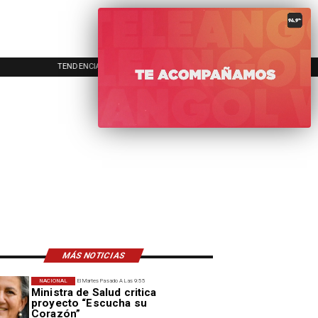
TENDENCIAS
EVENTOS
IN
MÁS NOTICIAS
NACIONAL
El Martes Pasado A Las 9:55
Ministra de Salud critica
proyecto “Escucha su
Corazón”