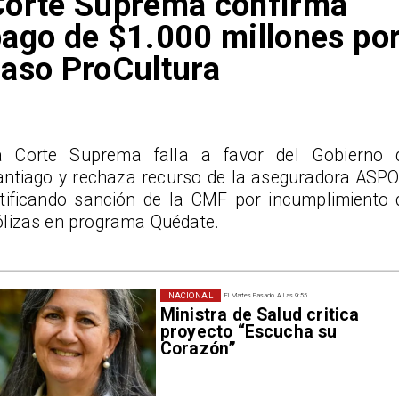
Corte Suprema confirma
ago de $1.000 millones po
aso ProCultura
a Corte Suprema falla a favor del Gobierno 
antiago y rechaza recurso de la aseguradora ASPO
atificando sanción de la CMF por incumplimiento 
ólizas en programa Quédate.
NACIONAL
El Martes Pasado A Las 9:55
Ministra de Salud critica
proyecto “Escucha su
Corazón”