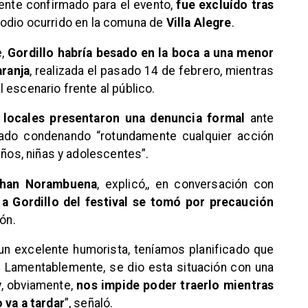
lmente confirmado para el evento,
fue excluído tras
sodio ocurrido en la comuna de
Villa Alegre
.
e,
Gordillo habría besado en la boca a una menor
aranja
, realizada el pasado 14 de febrero, mientras
 escenario frente al público.
s locales presentaron una denuncia formal
ante
cado condenando “rotundamente cualquier acción
iños, niñas y adolescentes”.
han Norambuena
, explicó,, en conversación con
 a Gordillo del festival se tomó por precaución
ón.
un excelente humorista, teníamos planificado que
l. Lamentablemente, se dio esta situación con una
, obviamente,
nos impide poder traerlo mientras
 va a tardar
”, señaló.