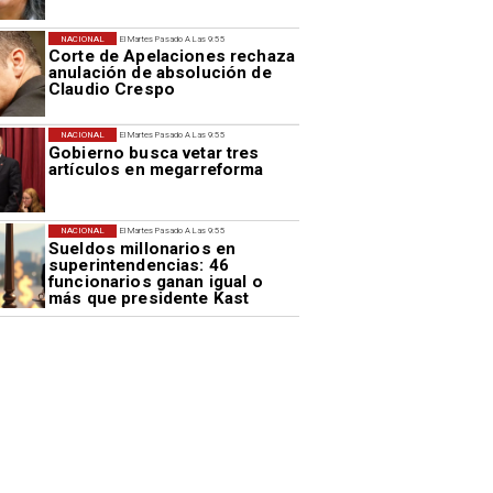
NACIONAL
El Martes Pasado A Las 9:55
Corte de Apelaciones rechaza
anulación de absolución de
Claudio Crespo
NACIONAL
El Martes Pasado A Las 9:55
Gobierno busca vetar tres
artículos en megarreforma
NACIONAL
El Martes Pasado A Las 9:55
Sueldos millonarios en
superintendencias: 46
funcionarios ganan igual o
más que presidente Kast