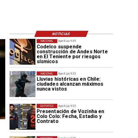
NOTICIAS
NACIONAL
Ayer A Las 9:35
Codelco suspende
construcción de Andes Norte
en El Teniente por riesgos
sísmicos
NACIONAL
Ayer A Las 9:35
Lluvias históricas en Chile:
ciudades alcanzan máximos
nunca vistos
DEPORTES
Ayer A Las 9:35
Presentación de Vozinha en
Colo Colo: Fecha, Estadio y
Contrato