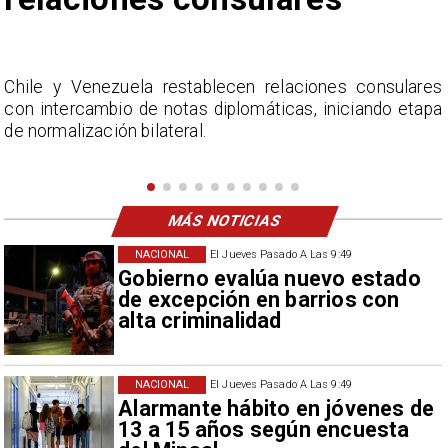
es
La Confederación Nacional de Ferias Libres (ASOF
apa
considera inaceptable que se refieran a Fabiol
Campillai como 'señora de feria', expresión utilizad
como descalificación.
MÁS NOTICIAS
NACIONAL
El Jueves Pasado A Las 9:49
Gobierno evalúa nuevo estado
de excepción en barrios con
alta criminalidad
NACIONAL
El Jueves Pasado A Las 9:49
Alarmante hábito en jóvenes de
13 a 15 años según encuesta