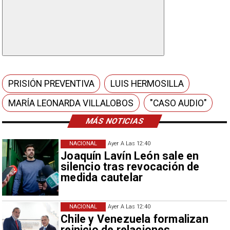
PRISIÓN PREVENTIVA
LUIS HERMOSILLA
MARÍA LEONARDA VILLALOBOS
"CASO AUDIO"
MÁS NOTICIAS
NACIONAL
Ayer A Las 12:40
Joaquín Lavín León sale en
silencio tras revocación de
medida cautelar
NACIONAL
Ayer A Las 12:40
Chile y Venezuela formalizan
reinicio de relaciones