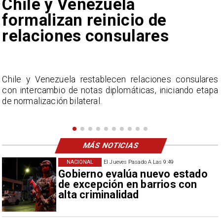
Feriantes rechazan dichos
de Camila Flores sobre
Fabiola Campillai
lares
La Confederación Nacional de Ferias Libres (A
etapa
considera inaceptable que se refieran a Fabi
Campillai como 'señora de feria', expresión utili
como descalificación.
MÁS NOTICIAS
NACIONAL
El Jueves Pasado A Las 9:49
Gobierno evalúa nuevo estado
de excepción en barrios con
alta criminalidad