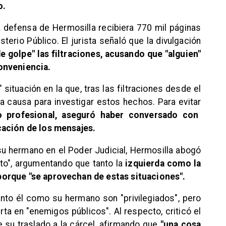
o.
a defensa de Hermosilla recibiera 770 mil páginas
terio Público. El jurista señaló que la divulgación
e golpe" las filtraciones, acusando que "alguien"
onveniencia.
 situación en la que, tras las filtraciones desde el
na causa para investigar estos hechos. Para evitar
to profesional, aseguró haber conversado con
cación de los mensajes.
su hermano en el Poder Judicial, Hermosilla abogó
to", argumentando que tanto la
izquierda como la
orque "se aprovechan de estas situaciones".
nto él como su hermano son "privilegiados", pero
rta en "enemigos públicos". Al respecto, criticó el
e su traslado a la cárcel, afirmando que
"una cosa