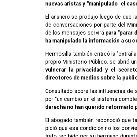
nuevas aristas y "manipulado" el cas
El anuncio se produjo luego de que l
de conversaciones por parte del Minis
de los mensajes servirá
para "parar d
ha manipulado la información a su c
Hermosilla también criticó la "extraña"
propio Ministerio Público, se abrió u
vulnerar la privacidad y el secre
directores de medios sobre la publi
Consultado sobre las influencias de 
por "un cambio en el sistema comple
derecha no han querido reformarlo p
El abogado también reconoció que ta
pidió que esa condición no los convie
trato recibido por su hermano durant