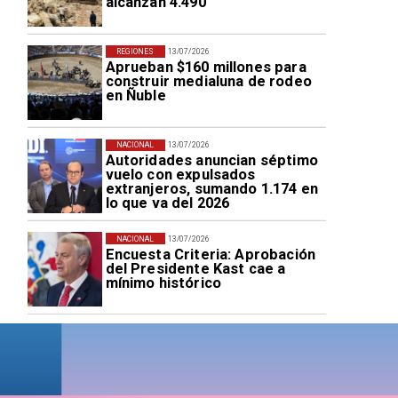
alcanzan 4.490
REGIONES
13/07/2026
Aprueban $160 millones para
construir medialuna de rodeo
en Ñuble
NACIONAL
13/07/2026
Autoridades anuncian séptimo
vuelo con expulsados
extranjeros, sumando 1.174 en
lo que va del 2026
NACIONAL
13/07/2026
Encuesta Criteria: Aprobación
del Presidente Kast cae a
mínimo histórico