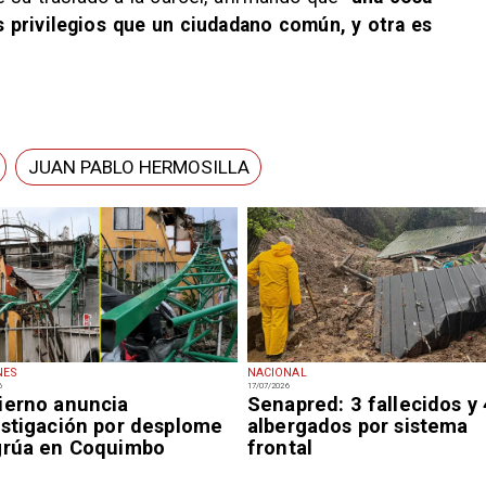
 privilegios que un ciudadano común, y otra es
JUAN PABLO HERMOSILLA
NES
NACIONAL
6
17/07/2026
ierno anuncia
Senapred: 3 fallecidos y
estigación por desplome
albergados por sistema
grúa en Coquimbo
frontal