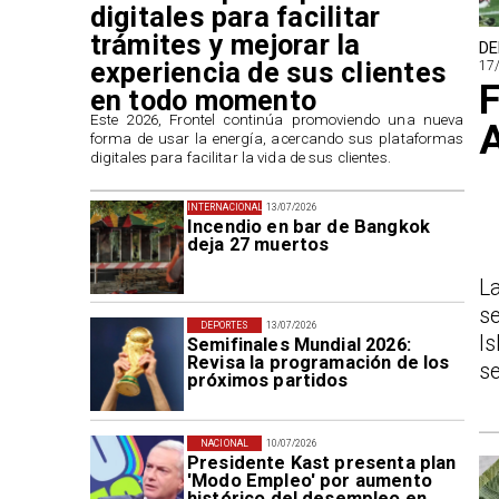
digitales para facilitar
trámites y mejorar la
DE
experiencia de sus clientes
17
F
en todo momento
​Este 2026, Frontel continúa promoviendo una nueva
A
forma de usar la energía, acercando sus plataformas
digitales para facilitar la vida de sus clientes.
INTERNACIONAL
13/07/2026
Incendio en bar de Bangkok
deja 27 muertos
L
se
DEPORTES
13/07/2026
I
Semifinales Mundial 2026:
Revisa la programación de los
se
próximos partidos
NACIONAL
10/07/2026
Presidente Kast presenta plan
'Modo Empleo' por aumento
histórico del desempleo en