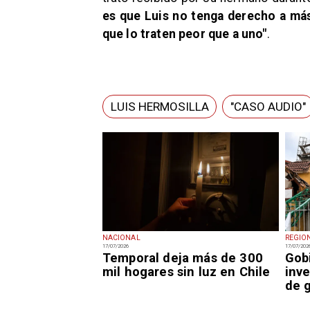
es que Luis no tenga derecho a más
que lo traten peor que a uno"
.
LUIS HERMOSILLA
"CASO AUDIO"
NACIONAL
REGIO
17/07/2026
17/07/202
Temporal deja más de 300
Gob
mil hogares sin luz en Chile
inv
de 