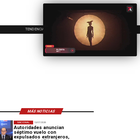
TENDENCIAS
EVENTOS
IN
MÁS NOTICIAS
NACIONAL
13/07/2026
Autoridades anuncian
séptimo vuelo con
expulsados extranjeros,