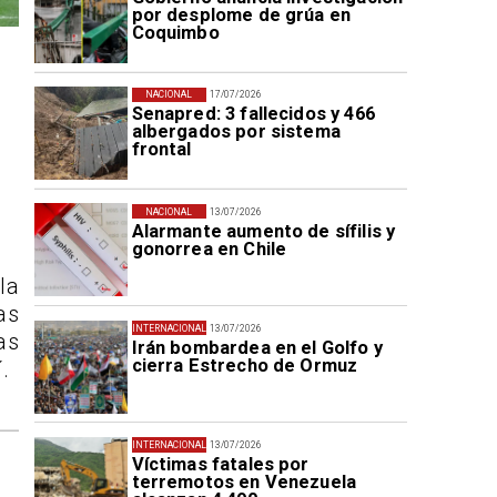
por desplome de grúa en
Coquimbo
NACIONAL
17/07/2026
Senapred: 3 fallecidos y 466
albergados por sistema
frontal
NACIONAL
13/07/2026
Alarmante aumento de sífilis y
gonorrea en Chile
la
as
INTERNACIONAL
13/07/2026
as
Irán bombardea en el Golfo y
cierra Estrecho de Ormuz
.
INTERNACIONAL
13/07/2026
Víctimas fatales por
terremotos en Venezuela