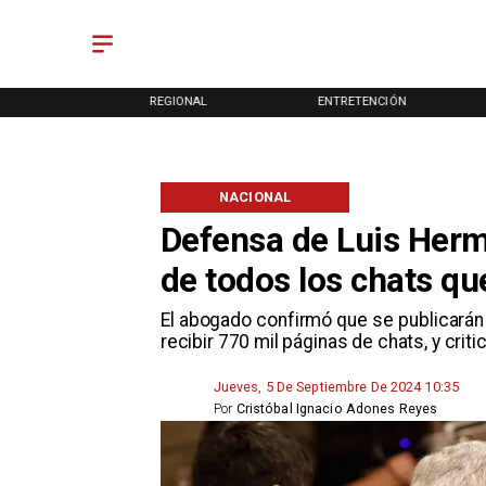
ONAL
REGIONAL
ENTRETENCIÓN
NACIONAL
Defensa de Luis Herm
de todos los chats qu
El abogado confirmó que se publicarán
recibir 770 mil páginas de chats, y criti
Jueves, 5 De Septiembre De 2024 10:35
Por
Cristóbal Ignacio Adones Reyes