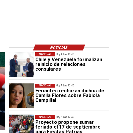
NOTICIAS
NACIONAL
Hoy A Las 12:40
Chile y Venezuela formalizan
reinicio de relaciones
consulares
NACIONAL
Hoy A Las 12:40
Feriantes rechazan dichos de
Camila Flores sobre Fabiola
Campillai
NACIONAL
Hoy A Las 12:40
Proyecto propone sumar
feriado el 17 de septiembre
para Fiestas Patrias