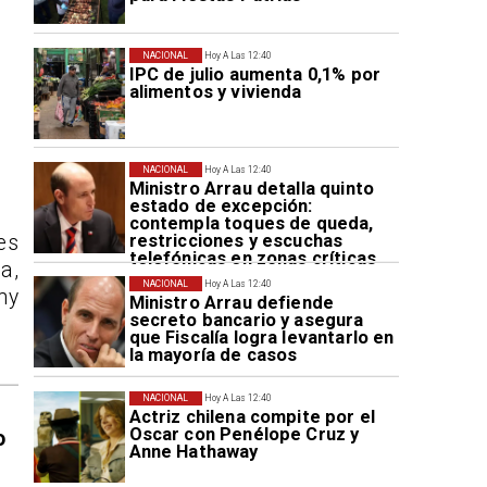
NACIONAL
Hoy A Las 12:40
IPC de julio aumenta 0,1% por
alimentos y vivienda
NACIONAL
Hoy A Las 12:40
Ministro Arrau detalla quinto
estado de excepción:
contempla toques de queda,
restricciones y escuchas
es
telefónicas en zonas críticas
a,
NACIONAL
Hoy A Las 12:40
hy
Ministro Arrau defiende
secreto bancario y asegura
que Fiscalía logra levantarlo en
la mayoría de casos
NACIONAL
Hoy A Las 12:40
Actriz chilena compite por el
Oscar con Penélope Cruz y
o
Anne Hathaway