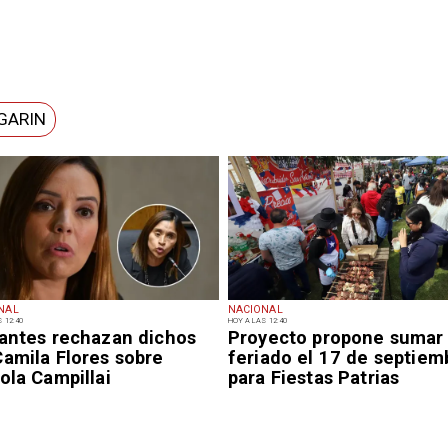
GARIN
NAL
NACIONAL
 12:40
HOY A LAS 12:40
iantes rechazan dichos
Proyecto propone sumar
Camila Flores sobre
feriado el 17 de septiem
ola Campillai
para Fiestas Patrias