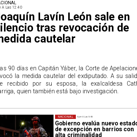
CIONAL
 A Las 12:40
oaquín Lavín León sale en
ilencio tras revocación de
edida cautelar
as 90 días en Capitán Yáber, la Corte de Apelacion
vocó la medida cautelar del exdiputado. A su salid
ue recibido por su esposa, la exalcaldesa Cat
rriga, quien también está bajo investigación.
NACIONAL
Ayer A Las 9:49
Gobierno evalúa nuevo estad
de excepción en barrios con
alta criminalidad