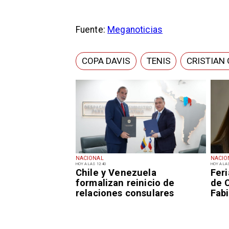
Fuente:
Meganoticias
COPA DAVIS
TENIS
CRISTIAN 
NACIONAL
NACIO
HOY A LAS 12:40
HOY A LAS
Chile y Venezuela
Fer
formalizan reinicio de
de 
relaciones consulares
Fabi