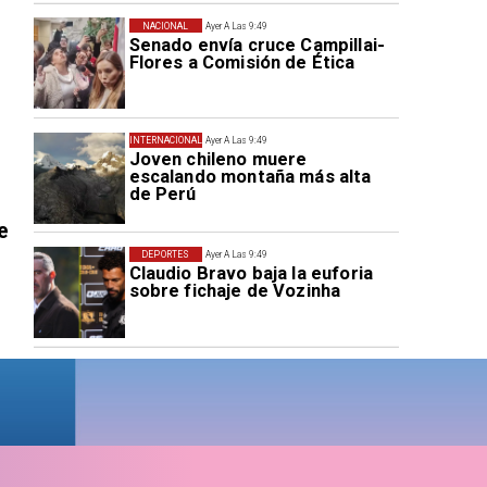
NACIONAL
Ayer A Las 9:49
Senado envía cruce Campillai-
Flores a Comisión de Ética
INTERNACIONAL
Ayer A Las 9:49
Joven chileno muere
escalando montaña más alta
de Perú
e
DEPORTES
Ayer A Las 9:49
Claudio Bravo baja la euforia
sobre fichaje de Vozinha