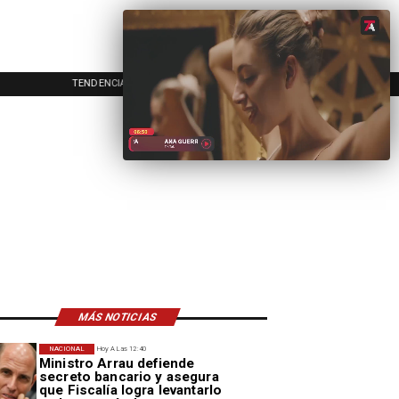
TENDENCIAS
EVENTOS
IN
MÁS NOTICIAS
NACIONAL
Hoy A Las 12:40
Ministro Arrau defiende
secreto bancario y asegura
que Fiscalía logra levantarlo