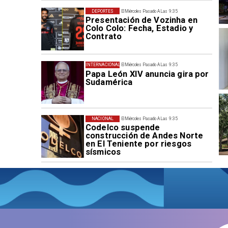
DEPORTES
El Miércoles Pasado A Las 9:35
Presentación de Vozinha en
Colo Colo: Fecha, Estadio y
Contrato
INTERNACIONAL
El Miércoles Pasado A Las 9:35
Papa León XIV anuncia gira por
Sudamérica
NACIONAL
El Miércoles Pasado A Las 9:35
Codelco suspende
construcción de Andes Norte
en El Teniente por riesgos
sísmicos