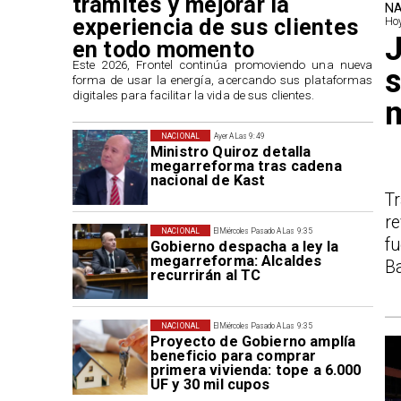
trámites y mejorar la
NA
experiencia de sus clientes
Hoy
J
en todo momento
​Este 2026, Frontel continúa promoviendo una nueva
s
forma de usar la energía, acercando sus plataformas
digitales para facilitar la vida de sus clientes.
m
NACIONAL
Ayer A Las 9:49
Ministro Quiroz detalla
megarreforma tras cadena
nacional de Kast
Tr
re
NACIONAL
El Miércoles Pasado A Las 9:35
f
Gobierno despacha a ley la
megarreforma: Alcaldes
Ba
recurrirán al TC
NACIONAL
El Miércoles Pasado A Las 9:35
Proyecto de Gobierno amplía
beneficio para comprar
primera vivienda: tope a 6.000
UF y 30 mil cupos