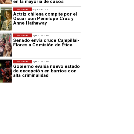
en la mayoría de casos
NACIONAL
Hoy A Las 12:40
Actriz chilena compite por el
Oscar con Penélope Cruz y
Anne Hathaway
NACIONAL
Ayer A Las 9:49
Senado envía cruce Campillai-
Flores a Comisión de Ética
NACIONAL
Ayer A Las 9:49
Gobierno evalúa nuevo estado
de excepción en barrios con
alta criminalidad