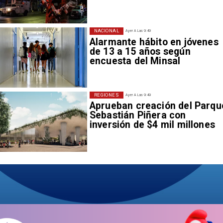
NACIONAL
Ayer A Las 9:49
Alarmante hábito en jóvenes
de 13 a 15 años según
encuesta del Minsal
REGIONES
Ayer A Las 9:49
Aprueban creación del Parqu
Sebastián Piñera con
inversión de $4 mil millones