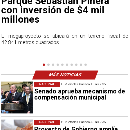
euforia sobre fichaje de
Vozinha
e
En el programa ESPN F90 Chile, Claudio Bravo ofrece
una visión más moderada sobre las expectativas del
nuevo refuerzo albo, Vozinha.
MÁS NOTICIAS
NACIONAL
El Miércoles Pasado A Las 9:35
Senado aprueba mecanismo de
compensación municipal
NACIONAL
El Miércoles Pasado A Las 9:35
Proyecto de Gobierno amplía