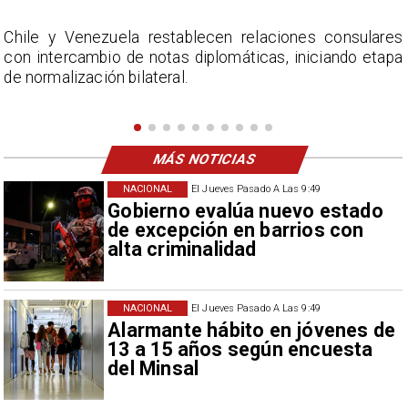
s
La Confederación Nacional de Ferias Libres (ASOF)
a
considera inaceptable que se refieran a Fabiola
Campillai como 'señora de feria', expresión utilizada
como descalificación.
MÁS NOTICIAS
NACIONAL
El Jueves Pasado A Las 9:49
Gobierno evalúa nuevo estado
de excepción en barrios con
alta criminalidad
NACIONAL
El Jueves Pasado A Las 9:49
Alarmante hábito en jóvenes de
13 a 15 años según encuesta
del Minsal