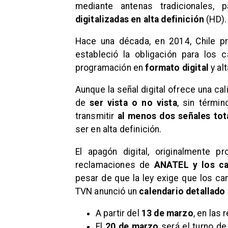
mediante antenas tradicionales,
digitalizadas en alta definición
(HD).
​Hace una década, en 2014, Chile 
estableció la obligación para los 
programación en
formato digital
y al
​Aunque la señal digital ofrece una cal
de
ser vista o no vista
, sin térmi
transmitir
al menos dos señales tot
ser en alta definición.
​El apagón digital, originalmente 
reclamaciones de
ANATEL y los ca
pesar de que la ley exige que los ca
TVN anunció un
calendario detallado
​A partir del
13 de marzo
, en las
El
20 de marzo
será el turno de