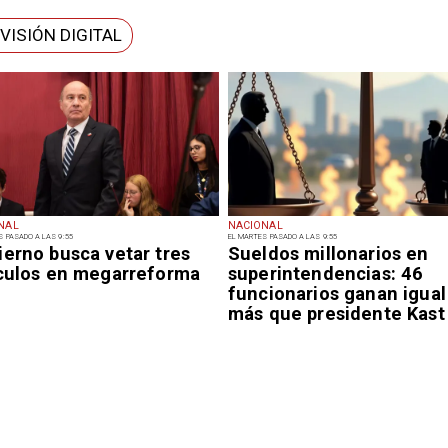
EVISIÓN DIGITAL
NAL
NACIONAL
S PASADO A LAS 9:55
EL MARTES PASADO A LAS 9:55
ierno busca vetar tres
Sueldos millonarios en
ículos en megarreforma
superintendencias: 46
funcionarios ganan igual
más que presidente Kast