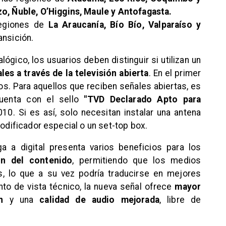
o, Ñuble, O’Higgins, Maule y Antofagasta.
regiones de
La Araucanía, Bío Bío, Valparaíso y
ansición.
lógico, los usuarios deben distinguir si utilizan un
es a través de la televisión abierta
. En el primer
os. Para aquellos que reciben señales abiertas, es
 cuenta con el sello
"TVD Declarado Apto para
0. Si es así, solo necesitan instalar una antena
codificador especial o un set-top box.
ga a digital presenta varios beneficios para los
ón del contenido
, permitiendo que los medios
, lo que a su vez podría traducirse en mejores
nto de vista técnico, la nueva señal ofrece
mayor
n
y una
calidad de audio mejorada
, libre de