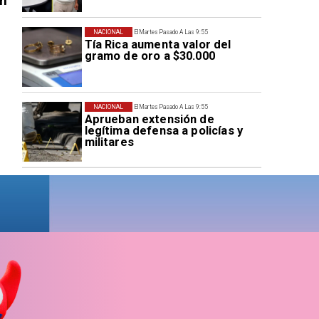
en
NACIONAL
El Martes Pasado A Las 9:55
Tía Rica aumenta valor del
gramo de oro a $30.000
NACIONAL
El Martes Pasado A Las 9:55
Aprueban extensión de
legítima defensa a policías y
militares