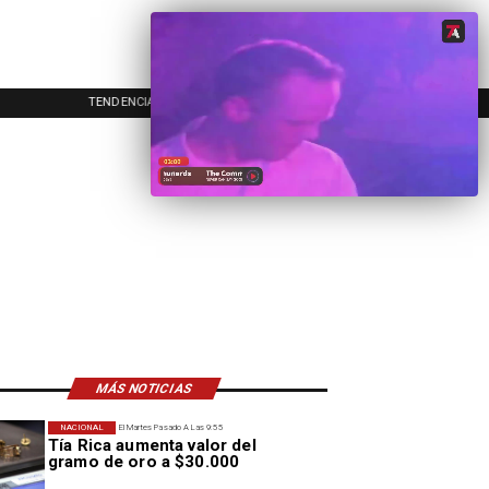
TENDENCIAS
EVENTOS
IN
MÁS NOTICIAS
NACIONAL
El Martes Pasado A Las 9:55
Tía Rica aumenta valor del
gramo de oro a $30.000