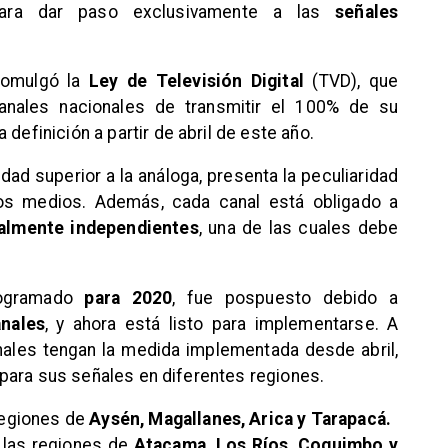
 para dar paso exclusivamente a las
señales
promulgó la
Ley de Televisión Digital
(TVD), que
canales nacionales de transmitir el 100% de su
ta definición a partir de abril de este año.
idad superior a la análoga, presenta la peculiaridad
nos medios. Además, cada canal está obligado a
almente independientes
, una de las cuales debe
programado
para 2020
, fue pospuesto debido a
nales
, y ahora está listo para implementarse. A
nales tengan la medida implementada desde abril,
para sus señales en diferentes regiones.
 regiones de
Aysén, Magallanes, Arica y Tarapacá.
 las regiones de
Atacama, Los Ríos, Coquimbo y