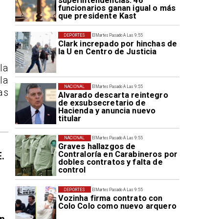
superintendencias: 46
funcionarios ganan igual o más
que presidente Kast
DEPORTES
El Martes Pasado A Las 9:55
Clark increpado por hinchas de
la U en Centro de Justicia
la
la
NACIONAL
El Martes Pasado A Las 9:55
as
Alvarado descarta reintegro
de exsubsecretario de
Hacienda y anuncia nuevo
titular
NACIONAL
El Martes Pasado A Las 9:55
Graves hallazgos de
Contraloría en Carabineros por
E.
dobles contratos y falta de
control
DEPORTES
El Martes Pasado A Las 9:55
Vozinha firma contrato con
Colo Colo como nuevo arquero