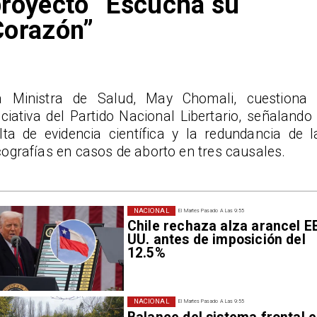
royecto “Escucha su
Corazón”
a Ministra de Salud, May Chomali, cuestiona 
iciativa del Partido Nacional Libertario, señalando 
alta de evidencia científica y la redundancia de l
ografías en casos de aborto en tres causales.
NACIONAL
El Martes Pasado A Las 9:55
Chile rechaza alza arancel E
UU. antes de imposición del
12.5%
NACIONAL
El Martes Pasado A Las 9:55