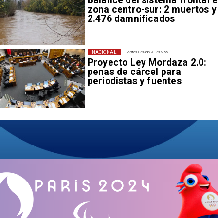
Balance del sistema frontal 
zona centro-sur: 2 muertos y
2.476 damnificados
NACIONAL
El Martes Pasado A Las 9:55
Proyecto Ley Mordaza 2.0:
penas de cárcel para
periodistas y fuentes