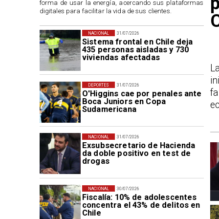
p
forma de usar la energía, acercando sus plataformas
digitales para facilitar la vida de sus clientes.
NACIONAL
31/07/2026
Sistema frontal en Chile deja
435 personas aisladas y 730
viviendas afectadas
L
in
DEPORTES
31/07/2026
f
O'Higgins cae por penales ante
Boca Juniors en Copa
ec
Sudamericana
NACIONAL
31/07/2026
Exsubsecretario de Hacienda
da doble positivo en test de
drogas
NACIONAL
30/07/2026
Fiscalía: 10% de adolescentes
concentra el 43% de delitos en
Chile