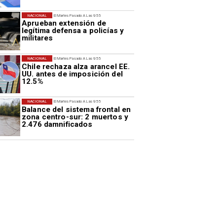
NACIONAL
El Martes Pasado A Las 9:55
Aprueban extensión de
legítima defensa a policías y
militares
NACIONAL
El Martes Pasado A Las 9:55
Chile rechaza alza arancel EE.
UU. antes de imposición del
12.5%
NACIONAL
El Martes Pasado A Las 9:55
Balance del sistema frontal en
zona centro-sur: 2 muertos y
2.476 damnificados