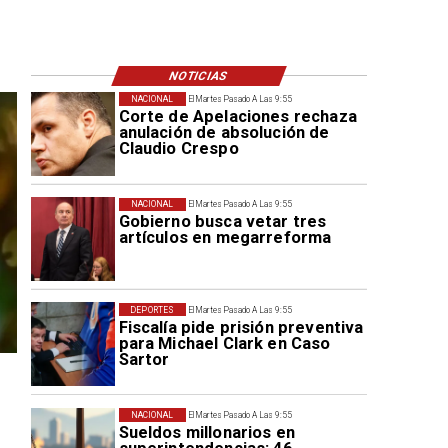
NOTICIAS
NACIONAL
El Martes Pasado A Las 9:55
Corte de Apelaciones rechaza
anulación de absolución de
Claudio Crespo
NACIONAL
El Martes Pasado A Las 9:55
Gobierno busca vetar tres
artículos en megarreforma
DEPORTES
El Martes Pasado A Las 9:55
Fiscalía pide prisión preventiva
para Michael Clark en Caso
Sartor
NACIONAL
El Martes Pasado A Las 9:55
Sueldos millonarios en