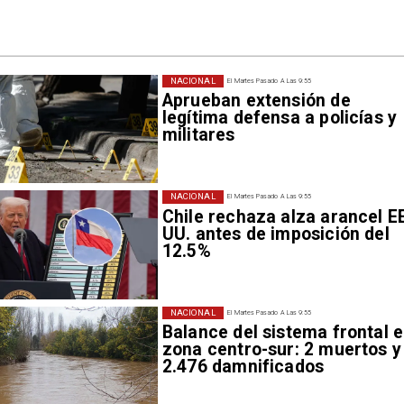
NACIONAL
El Martes Pasado A Las 9:55
Aprueban extensión de
legítima defensa a policías y
militares
NACIONAL
El Martes Pasado A Las 9:55
Chile rechaza alza arancel E
UU. antes de imposición del
12.5%
NACIONAL
El Martes Pasado A Las 9:55
Balance del sistema frontal 
zona centro-sur: 2 muertos y
2.476 damnificados