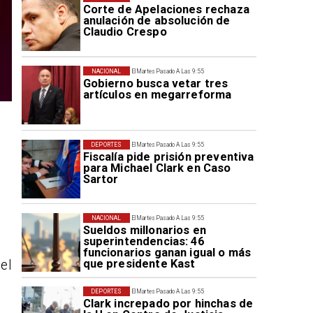
Corte de Apelaciones rechaza
anulación de absolución de
Claudio Crespo
NACIONAL
El Martes Pasado A Las 9:55
Gobierno busca vetar tres
artículos en megarreforma
DEPORTES
El Martes Pasado A Las 9:55
Fiscalía pide prisión preventiva
para Michael Clark en Caso
Sartor
NACIONAL
El Martes Pasado A Las 9:55
Sueldos millonarios en
superintendencias: 46
funcionarios ganan igual o más
que presidente Kast
el
DEPORTES
El Martes Pasado A Las 9:55
Clark increpado por hinchas de