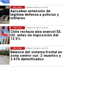
NACIONAL
El Martes Pasado A Las 9:55
Aprueban extensión de
legítima defensa a policías y
militares
NACIONAL
El Martes Pasado A Las 9:55
Chile rechaza alza arancel EE.
UU. antes de imposición del
12.5%
NACIONAL
El Martes Pasado A Las 9:55
Balance del sistema frontal en
zona centro-sur: 2 muertos y
2.476 damnificados