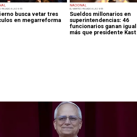
NAL
NACIONAL
S PASADO A LAS 9:55
EL MARTES PASADO A LAS 9:55
ierno busca vetar tres
Sueldos millonarios en
ículos en megarreforma
superintendencias: 46
funcionarios ganan igual
más que presidente Kast