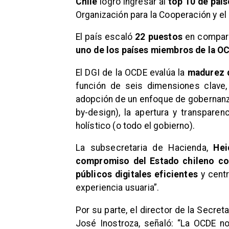
Chile
logró ingresar al
top 10 de país
Organización para la Cooperación y e
El país escaló
22 puestos
en compara
uno de los países miembros de la OC
El DGI de la OCDE evalúa la
madurez d
función de seis dimensiones clave, 
adopción de un enfoque de gobernanza 
by-design), la apertura y transparen
holístico (o todo el gobierno).
La subsecretaria de Hacienda,
Hei
compromiso del Estado chileno con
públicos digitales eficientes
y centr
experiencia usuaria”.
Por su parte, el director de la Secret
José Inostroza, señaló: “La OCDE nos