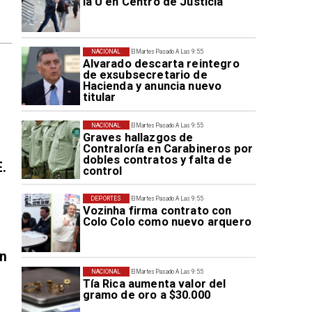
la U en Centro de Justicia
NACIONAL
El Martes Pasado A Las 9:55
Alvarado descarta reintegro
de exsubsecretario de
Hacienda y anuncia nuevo
titular
NACIONAL
El Martes Pasado A Las 9:55
Graves hallazgos de
Contraloría en Carabineros por
dobles contratos y falta de
E.
control
DEPORTES
El Martes Pasado A Las 9:55
Vozinha firma contrato con
Colo Colo como nuevo arquero
en
NACIONAL
El Martes Pasado A Las 9:55
Tía Rica aumenta valor del
gramo de oro a $30.000