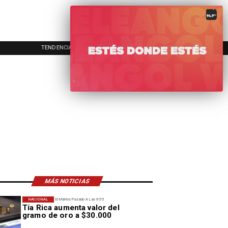
TENDENCIAS
EVENTOS
IN
MÁS NOTICIAS
NACIONAL
El Martes Pasado A Las 9:55
Tía Rica aumenta valor del
gramo de oro a $30.000