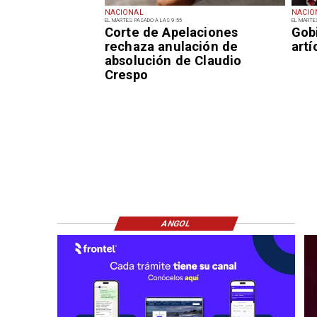
NACIONAL
NACIO
EL MARTES PASADO A LAS 9:55
EL MARTE
Corte de Apelaciones
Gob
rechaza anulación de
art
absolución de Claudio
Crespo
ANGOL