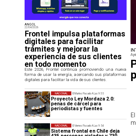
ANGOL
22/04/2026
Frontel impulsa plataformas
digitales para facilitar
trámites y mejorar la
IN
experiencia de sus clientes
Aye
P
en todo momento
​Este 2026, Frontel continúa promoviendo una nueva
forma de usar la energía, acercando sus plataformas
digitales para facilitar la vida de sus clientes.
NACIONAL
El Martes Pasado A Las 9:55
Proyecto Ley Mordaza 2.0:
penas de cárcel para
periodistas y fuentes
El
m
NACIONAL
El Viernes Pasado A Las 9:54
Sistema frontal en Chile deja
435 personas aisladas y 730