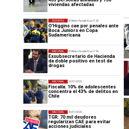
viviendas afectadas
DEPORTES
El Viernes Pasado A Las 9:54
O'Higgins cae por penales ante
Boca Juniors en Copa
Sudamericana
NACIONAL
El Viernes Pasado A Las 9:54
Exsubsecretario de Hacienda
da doble positivo en test de
drogas
NACIONAL
30/07/2026
Fiscalía: 10% de adolescentes
concentra el 43% de delitos en
Chile
NACIONAL
30/07/2026
TGR: 70 mil deudores
regularizan CAE para evitar
acciones judiciales