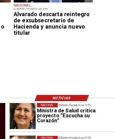
NACIONAL
EL MARTES PASADO A LAS 9:55
Alvarado descarta reintegro
de exsubsecretario de
 o
Hacienda y anuncia nuevo
titular
NOTICIAS
NACIONAL
El Martes Pasado A Las 9:55
Ministra de Salud critica
proyecto “Escucha su
Corazón”
NACIONAL
El Martes Pasado A Las 9:55