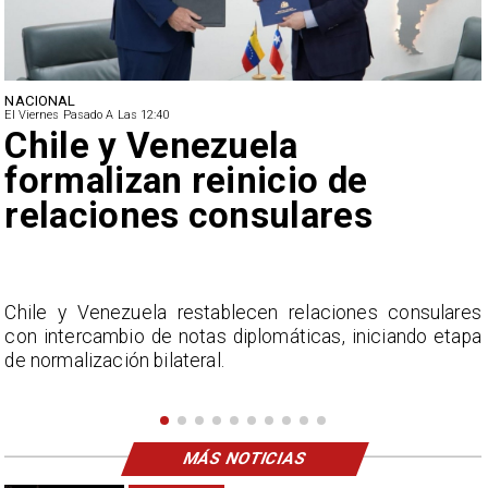
NACIONAL
El Viernes Pasado A Las 12:40
Feriantes rechazan dichos
de Camila Flores sobre
Fabiola Campillai
s
La Confederación Nacional de Ferias Libres (ASOF)
a
considera inaceptable que se refieran a Fabiola
Campillai como 'señora de feria', expresión utilizada
como descalificación.
MÁS NOTICIAS