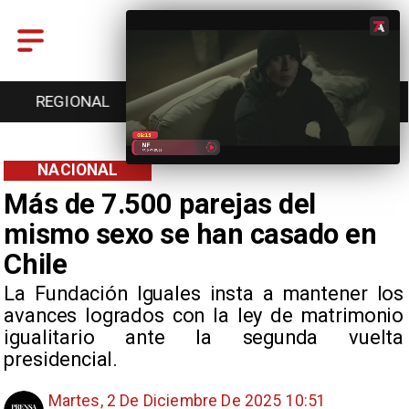
ONAL
ENTRETENCIÓN
DEPORTES
CULTU
NACIONAL
Más de 7.500 parejas del
mismo sexo se han casado en
Chile
La Fundación Iguales insta a mantener los
avances logrados con la ley de matrimonio
igualitario ante la segunda vuelta
presidencial.
Martes, 2 De Diciembre De 2025 10:51