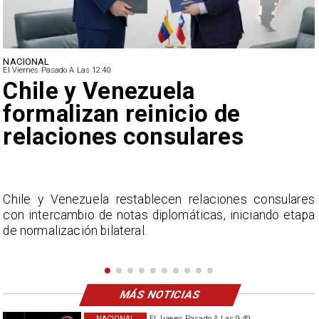
NACIONAL
El Viernes Pasado A Las 12:40
Feriantes rechazan dicho
de Camila Flores sobre
Fabiola Campillai
ulares
La Confederación Nacional de Ferias Libres (
o etapa
considera inaceptable que se refieran a Fa
Campillai como 'señora de feria', expresión util
como descalificación.
MÁS NOTICIAS
NACIONAL
El Jueves Pasado A Las 9:49