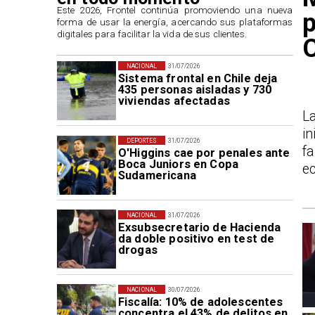
​Este 2026, Frontel continúa promoviendo una nueva
p
forma de usar la energía, acercando sus plataformas
digitales para facilitar la vida de sus clientes.
NACIONAL
31/07/2026
Sistema frontal en Chile deja
435 personas aisladas y 730
viviendas afectadas
L
in
DEPORTES
31/07/2026
f
O'Higgins cae por penales ante
Boca Juniors en Copa
ec
Sudamericana
NACIONAL
31/07/2026
Exsubsecretario de Hacienda
da doble positivo en test de
drogas
NACIONAL
30/07/2026
Fiscalía: 10% de adolescentes
concentra el 43% de delitos en