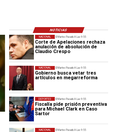
NOTICIAS
NACIONAL
El Martes Pasado A Las 9:55
Corte de Apelaciones rechaza
anulación de absolución de
Claudio Crespo
NACIONAL
El Martes Pasado A Las 9:55
Gobierno busca vetar tres
artículos en megarreforma
DEPORTES
El Martes Pasado A Las 9:55
Fiscalía pide prisión preventiva
para Michael Clark en Caso
Sartor
NACIONAL
El Martes Pasado A Las 9:55