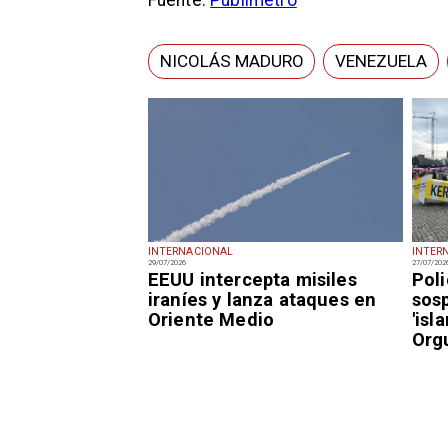
Fuente:
Publimetro
NICOLÁS MADURO
VENEZUELA
INTERNACIONAL
INTER
29/07/2026
27/07/202
EEUU intercepta misiles
Pol
iraníes y lanza ataques en
sos
Oriente Medio
'isl
Orgu