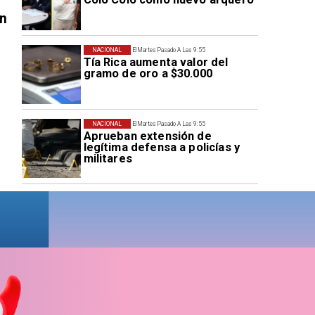
en
NACIONAL
El Martes Pasado A Las 9:55
Tía Rica aumenta valor del
gramo de oro a $30.000
NACIONAL
El Martes Pasado A Las 9:55
Aprueban extensión de
legítima defensa a policías y
militares