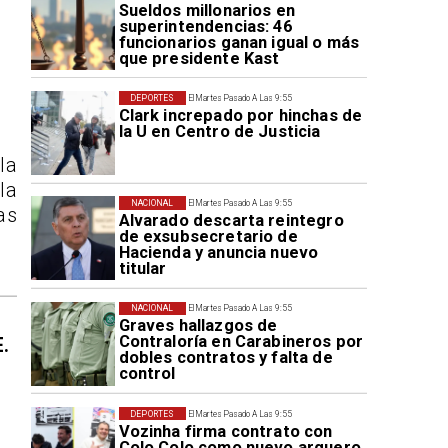
Sueldos millonarios en
superintendencias: 46
funcionarios ganan igual o más
que presidente Kast
DEPORTES
El Martes Pasado A Las 9:55
Clark increpado por hinchas de
la U en Centro de Justicia
la
la
NACIONAL
El Martes Pasado A Las 9:55
as
Alvarado descarta reintegro
de exsubsecretario de
Hacienda y anuncia nuevo
titular
NACIONAL
El Martes Pasado A Las 9:55
Graves hallazgos de
Contraloría en Carabineros por
E.
dobles contratos y falta de
control
DEPORTES
El Martes Pasado A Las 9:55
Vozinha firma contrato con
Colo Colo como nuevo arquero