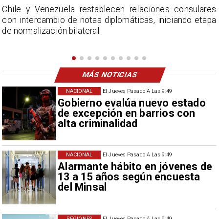
s
La Confederación Nacional de Ferias Libres (ASOF)
a
considera inaceptable que se refieran a Fabiola
Campillai como 'señora de feria', expresión utilizada
como descalificación.
MÁS NOTICIAS
NACIONAL
El Jueves Pasado A Las 9:49
Gobierno evalúa nuevo estado
de excepción en barrios con
alta criminalidad
NACIONAL
El Jueves Pasado A Las 9:49
Alarmante hábito en jóvenes de
13 a 15 años según encuesta
del Minsal
REGIONES
El Jueves Pasado A Las 9:49