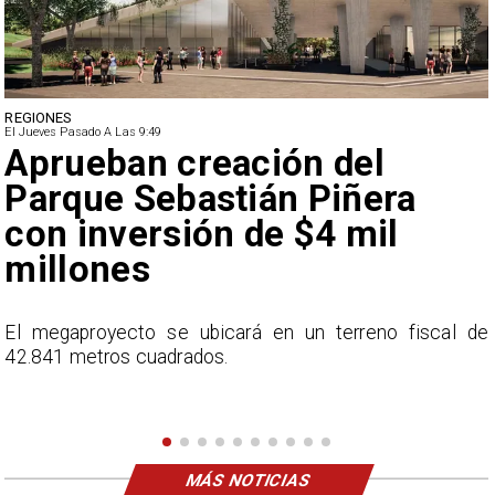
DEPORTES
El Jueves Pasado A Las 9:49
Claudio Bravo baja la
euforia sobre fichaje de
Vozinha
e
En el programa ESPN F90 Chile, Claudio Bravo ofrece
una visión más moderada sobre las expectativas del
nuevo refuerzo albo, Vozinha.
MÁS NOTICIAS