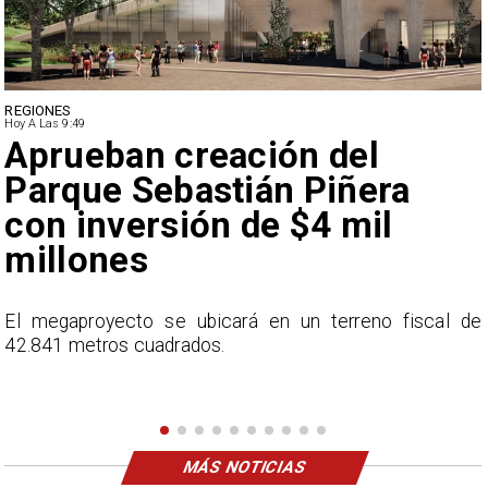
DEPORTES
Hoy A Las 9:49
Claudio Bravo baja la
euforia sobre fichaje de
Vozinha
e
En el programa ESPN F90 Chile, Claudio Bravo ofrece
una visión más moderada sobre las expectativas del
nuevo refuerzo albo, Vozinha.
MÁS NOTICIAS