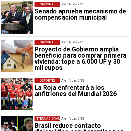
NACIONAL
Ayer A Las 9:35
Senado aprueba mecanismo de
compensación municipal
NACIONAL
Ayer A Las 9:35
Proyecto de Gobierno amplía
beneficio para comprar primera
vivienda: tope a 6.000 UF y 30
mil cupos
DEPORTES
Ayer A Las 9:35
La Roja enfrentará a los
anfitriones del Mundial 2026
INTERNACIONAL
Ayer A Las 9:35
Brasil reduce contacto