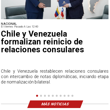
NACIONAL
El Viernes Pasado A Las 12:40
Feriantes rechazan dichos
de Camila Flores sobre
Fabiola Campillai
s
La Confederación Nacional de Ferias Libres (ASOF)
a
considera inaceptable que se refieran a Fabiola
Campillai como 'señora de feria', expresión utilizada
como descalificación.
MÁS NOTICIAS