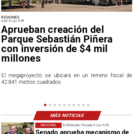
DEPORTES
Ayer A Las 9:49
Claudio Bravo baja la
euforia sobre fichaje de
Vozinha
e
En el programa ESPN F90 Chile, Claudio Bravo ofrece
una visión más moderada sobre las expectativas del
nuevo refuerzo albo, Vozinha.
MÁS NOTICIAS
NACIONAL
El Miércoles Pasado A Las 9:35
Senado aprueba mecanismo de