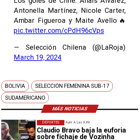
Los goles de Chile: Anaís Álvarez,
Antonella Martínez, Nicole Carter,
Ambar Figueroa y Maite Avello🔥
pic.twitter.com/cPdH96cVps
— Selección Chilena (@LaRoja)
March 19, 2024
BOLIVIA
SELECCIÓN FEMENINA SUB-17
SUDAMERICANO
MÁS NOTICIAS
DEPORTES
Ayer A Las 9:49
Claudio Bravo baja la euforia
sobre fichaje de Vozinha