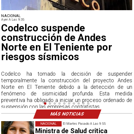
NACIONAL
Ayer A Las 9:35
Lluvias históricas en Chile:
ciudades alcanzan máximos
nunca vistos
r
La Dirección Meteorológica de Chile reporta
s
acumulados sin precedentes en julio y pronostica lluvias
n
por encima del promedio en agosto.
a
e
MÁS NOTICIAS
NACIONAL
El Martes Pasado A Las 9:55
Ministra de Salud critica