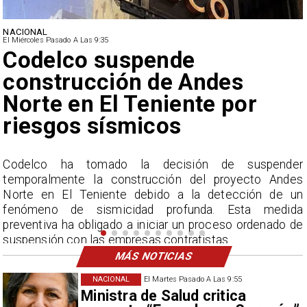
NACIONAL
El Miércoles Pasado A Las 9:35
Lluvias históricas en Chile:
ciudades alcanzan máximos
nunca vistos
r
La Dirección Meteorológica de Chile reporta
s
acumulados sin precedentes en julio y pronostica lluvias
n
por encima del promedio en agosto.
a
e
MÁS NOTICIAS
NACIONAL
El Martes Pasado A Las 9:55
Ministra de Salud critica