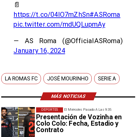
📄
https://t.co/04lO7mZhSn
#ASRoma
pic.twitter.com/mdUQLupmAy
— AS Roma (@OfficialASRoma)
January 16, 2024
LA ROMAS FC
JOSÉ MOURINHO
SERIE A
MÁS NOTICIAS
DEPORTES
El Miércoles Pasado A Las 9:35
Presentación de Vozinha en
Colo Colo: Fecha, Estadio y
Contrato