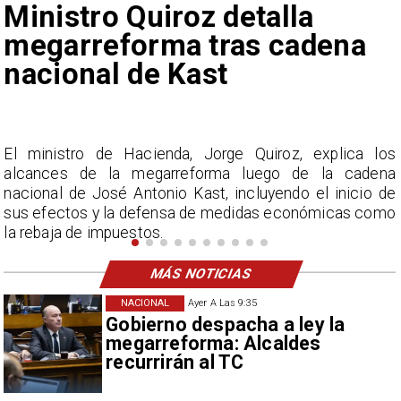
Gobierno evalúa nuevo
estado de excepción en
barrios con alta
criminalidad
s
Se considera la creación de un estado de excepción
a
para restringir la libertad de movimiento en sectores
e
específicos, bajo el control de Carabineros y apoyo de
o
las Fuerzas Armadas.
MÁS NOTICIAS
NACIONAL
Ayer A Las 9:35
Gobierno despacha a ley la
megarreforma: Alcaldes
recurrirán al TC