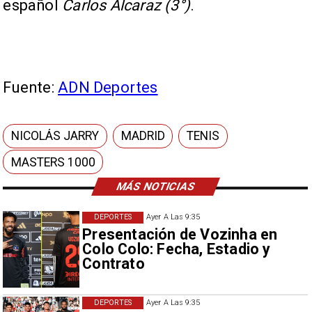
español
Carlos Alcaraz (3°)
.
Fuente:
ADN Deportes
NICOLÁS JARRY
MADRID
TENIS
MASTERS 1000
MÁS NOTICIAS
DEPORTES
Ayer A Las 9:35
Presentación de Vozinha en
Colo Colo: Fecha, Estadio y
Contrato
DEPORTES
Ayer A Las 9:35