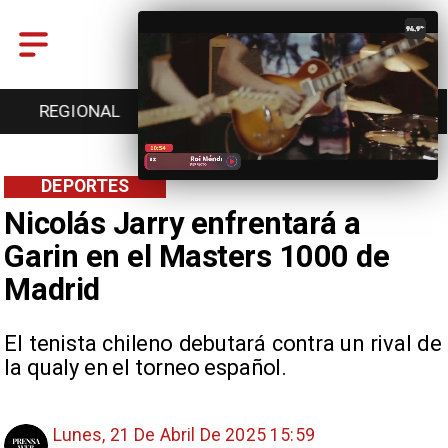
L
ENTRETENCIÓN
DEPORTES
CULTURA
DEPORTES
Nicolás Jarry enfrentará a
Garin en el Masters 1000 de
Madrid
El tenista chileno debutará contra un rival de
la qualy en el torneo español.
Lunes, 21 De Abril De 2025 15:59