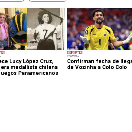
TES
DEPORTES
6
27/07/2026
lece Lucy López Cruz,
Confirman fecha de lleg
era medallista chilena
de Vozinha a Colo Colo
Juegos Panamericanos