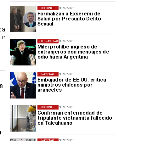
REGIONES
30/07/2026
Formalizan a Exseremi de
Salud por Presunto Delito
Sexual
ca
un
INTERNACIONAL
30/07/2026
Milei prohíbe ingreso de
extranjeros con mensajes de
odio hacia Argentina
NACIONAL
30/07/2026
Embajador de EE.UU. critica
ministros chilenos por
n
aranceles
REGIONES
30/07/2026
Confirman enfermedad de
tripulante vietnamita fallecido
en Talcahuano
a
NACIONAL
30/07/2026