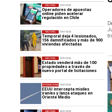
NACIONAL
29/07/2026
Operadores de apuestas
online piden acelerar
regulación en Chile
D
J
NACIONAL
29/07/2026
tr
Temporal deja 4 lesionados,
156 damnificados y más de 900
viviendas afectadas
NACIONAL
29/07/2026
Estado venderá más de 100
propiedades a través de
nuevo portal de licitaciones
INTERNACIONAL
29/07/2026
EEUU intercepta misiles
iraníes y lanza ataques en
Oriente Medio
NACIONAL
28/07/2026