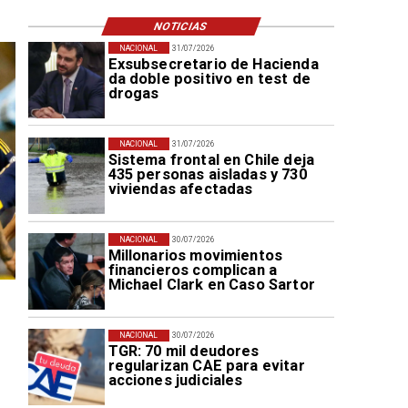
NOTICIAS
NACIONAL
31/07/2026
Exsubsecretario de Hacienda
da doble positivo en test de
drogas
NACIONAL
31/07/2026
Sistema frontal en Chile deja
435 personas aisladas y 730
viviendas afectadas
NACIONAL
30/07/2026
Millonarios movimientos
financieros complican a
Michael Clark en Caso Sartor
NACIONAL
30/07/2026
TGR: 70 mil deudores
regularizan CAE para evitar
acciones judiciales