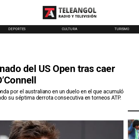
DEPORTES
CULTURA
TURISMO
inado del US Open tras caer
O’Connell
ronda por el australiano en un duelo en el que acumuló
do su séptima derrota consecutiva en torneos ATP.