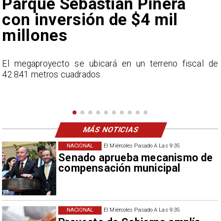
euforia sobre fichaje de
Vozinha
e
En el programa ESPN F90 Chile, Claudio Bravo ofrece
una visión más moderada sobre las expectativas del
nuevo refuerzo albo, Vozinha.
MÁS NOTICIAS
NACIONAL
El Miércoles Pasado A Las 9:35
Senado aprueba mecanismo de
compensación municipal
NACIONAL
El Miércoles Pasado A Las 9:35