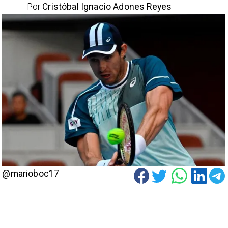
Por
Cristóbal Ignacio Adones Reyes
@marioboc17