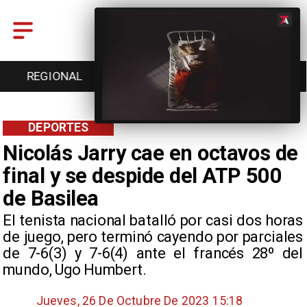
REGIONAL
ENTRETENCIÓN
DEPORTES
DEPORTES
Nicolás Jarry cae en octavos de
final y se despide del ATP 500
de Basilea
​ El tenista nacional batalló por casi dos horas
de juego, pero terminó cayendo por parciales
de 7-6(3) y 7-6(4) ante el francés 28º del
mundo, Ugo Humbert.
Jueves, 26 De Octubre De 2023 15:18