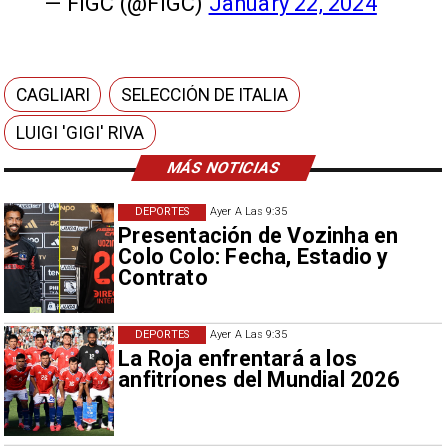
— FIGC (@FIGC)
January 22, 2024
CAGLIARI
SELECCIÓN DE ITALIA
LUIGI 'GIGI' RIVA
MÁS NOTICIAS
DEPORTES
Ayer A Las 9:35
Presentación de Vozinha en
Colo Colo: Fecha, Estadio y
Contrato
DEPORTES
Ayer A Las 9:35
La Roja enfrentará a los
anfitriones del Mundial 2026