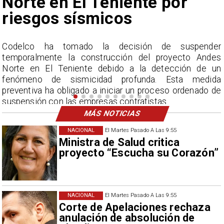
nunca vistos
r
La Dirección Meteorológica de Chile reporta
s
acumulados sin precedentes en julio y pronostica lluvias
n
por encima del promedio en agosto.
a
e
MÁS NOTICIAS
NACIONAL
El Martes Pasado A Las 9:55
Ministra de Salud critica
proyecto “Escucha su Corazón”
NACIONAL
El Martes Pasado A Las 9:55
Corte de Apelaciones rechaza
anulación de absolución de