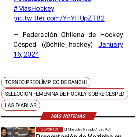
#MásHockey
pic.twitter.com/YnYHUpZTB2
— Federación Chilena de Hockey
Césped (@chile_hockey)
January
16, 2024
TORNEO PREOLÍMPICO DE RANCHI
SELECCIÓN FEMENINA DE HOCKEY SOBRE CÉSPED
LAS DIABLAS
MÁS NOTICIAS
DEPORTES
El Miércoles Pasado A Las 9:35
Presentación de Vozinha en