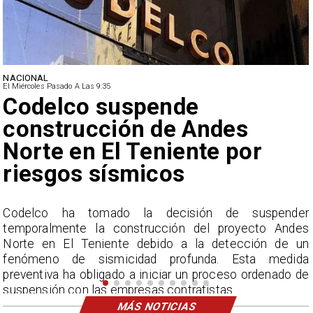
NACIONAL
El Miércoles Pasado A Las 9:35
Lluvias históricas en Chile:
ciudades alcanzan máximos
nunca vistos
r
La Dirección Meteorológica de Chile reporta
s
acumulados sin precedentes en julio y pronostica lluvias
n
por encima del promedio en agosto.
a
e
MÁS NOTICIAS