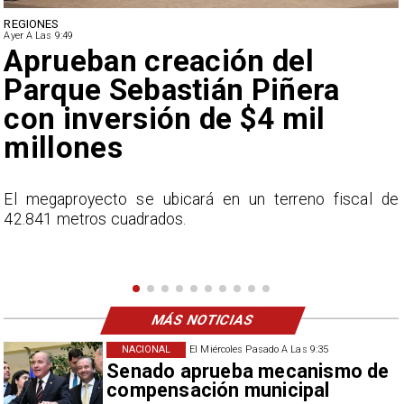
DEPORTES
Ayer A Las 9:49
Claudio Bravo baja la
euforia sobre fichaje de
Vozinha
e
En el programa ESPN F90 Chile, Claudio Bravo ofrece
una visión más moderada sobre las expectativas del
nuevo refuerzo albo, Vozinha.
MÁS NOTICIAS
NACIONAL
El Miércoles Pasado A Las 9:35
Senado aprueba mecanismo de
compensación municipal