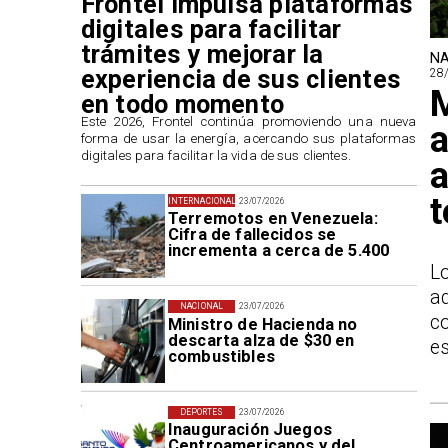
Frontel impulsa plataformas
digitales para facilitar
trámites y mejorar la
NA
experiencia de sus clientes
28
M
en todo momento
​Este 2026, Frontel continúa promoviendo una nueva
a
forma de usar la energía, acercando sus plataformas
digitales para facilitar la vida de sus clientes.
a
INTERNACIONAL
23/07/2026
Terremotos en Venezuela:
Cifra de fallecidos se
incrementa a cerca de 5.400
L
a
NACIONAL
23/07/2026
c
Ministro de Hacienda no
descarta alza de $30 en
es
combustibles
DEPORTES
23/07/2026
Inauguración Juegos
Centroamericanos y del