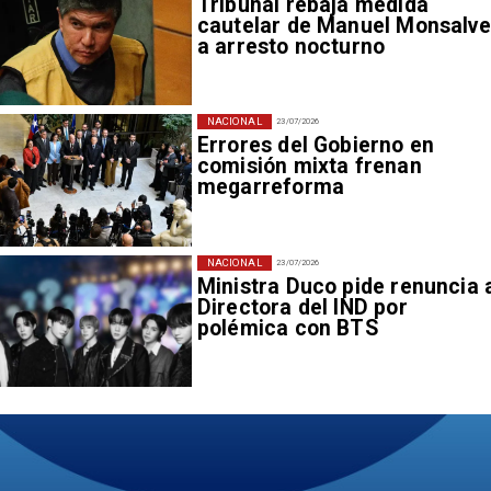
Tribunal rebaja medida
cautelar de Manuel Monsalve
a arresto nocturno
NACIONAL
23/07/2026
Errores del Gobierno en
comisión mixta frenan
megarreforma
NACIONAL
23/07/2026
Ministra Duco pide renuncia 
Directora del IND por
polémica con BTS