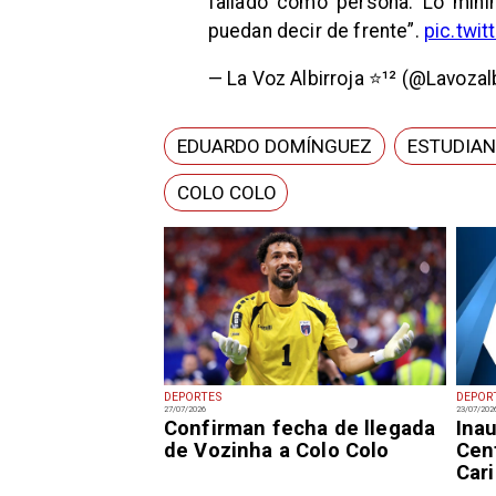
fallado como persona. Lo mín
puedan decir de frente”.
pic.twi
— La Voz Albirroja ⭐️¹² (@Lavozal
EDUARDO DOMÍNGUEZ
ESTUDIAN
COLO COLO
DEPORTES
DEPOR
27/07/2026
23/07/202
Confirman fecha de llegada
Ina
de Vozinha a Colo Colo
Cen
Cari