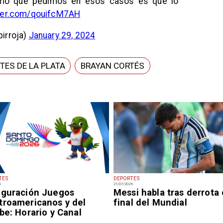
imo que pedimos en esos casos es que lo
tter.com/qouifcM7AH
birroja)
January 29, 2024
TES DE LA PLATA
BRAYAN CORTÉS
TES
DEPORTES
6
21/07/2026
uguración Juegos
Messi habla tras derrota
troamericanos y del
final del Mundial
be: Horario y Canal