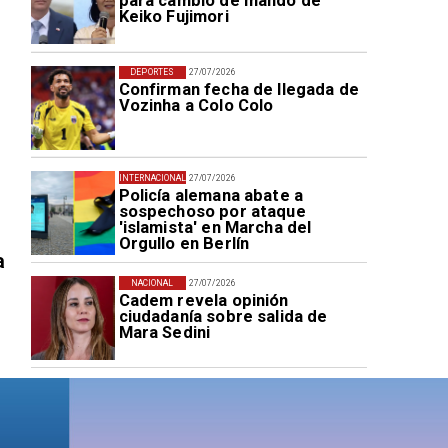
para cambio de mando de
Keiko Fujimori
DEPORTES
27/07/2026
Confirman fecha de llegada de
Vozinha a Colo Colo
INTERNACIONAL
27/07/2026
Policía alemana abate a
sospechoso por ataque
'islamista' en Marcha del
Orgullo en Berlín
a
NACIONAL
27/07/2026
Cadem revela opinión
ciudadanía sobre salida de
Mara Sedini