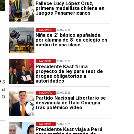
Fallece Lucy López Cruz,
primera medallista chilena en
Juegos Panamericanos
NACIONAL
28/07/2026
Niña de 2° básico apuñalada
por alumna de 8° en colegio en
medio de una clase
NACIONAL
27/07/2026
Presidente Kast firma
proyecto de ley para test de
drogas obligatorios a
autoridades
as
 a
NACIONAL
27/07/2026
io
Partido Nacional Libertario se
desvincula de Ítalo Omegna
tras polémico video
NACIONAL
27/07/2026
Presidente Kast viaja a Perú