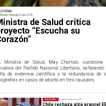
CIONAL
Martes Pasado A Las 9:55
inistra de Salud critica
royecto “Escucha su
Corazón”
a Ministra de Salud, May Chomali, cuestiona 
iciativa del Partido Nacional Libertario, señalando 
alta de evidencia científica y la redundancia de l
ografías en casos de aborto en tres causales.
NACIONAL
El Martes Pasado A Las 9:55
Chile rechaza alza arancel E