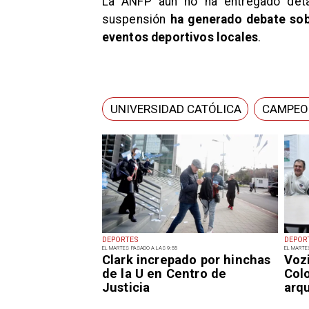
La ANFP aún no ha entregado detal
suspensión
ha generado debate sobr
eventos deportivos locales
.
UNIVERSIDAD CATÓLICA
CAMPEO
DEPORTES
DEPOR
EL MARTES PASADO A LAS 9:55
EL MARTE
Clark increpado por hinchas
Voz
de la U en Centro de
Col
Justicia
arq