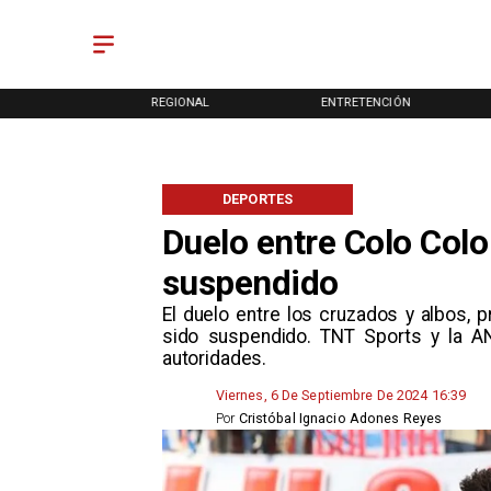
ONAL
REGIONAL
ENTRETENCIÓN
DEPORTES
Duelo entre Colo Colo
suspendido
​El duelo entre los cruzados y albos,
sido suspendido. TNT Sports y la AN
autoridades.
Viernes, 6 De Septiembre De 2024 16:39
Por
Cristóbal Ignacio Adones Reyes