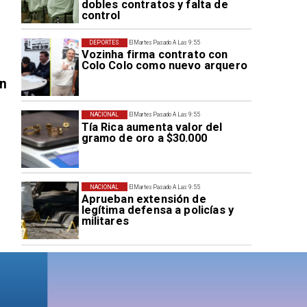
dobles contratos y falta de
control
DEPORTES
El Martes Pasado A Las 9:55
Vozinha firma contrato con
Colo Colo como nuevo arquero
en
NACIONAL
El Martes Pasado A Las 9:55
Tía Rica aumenta valor del
gramo de oro a $30.000
NACIONAL
El Martes Pasado A Las 9:55
Aprueban extensión de
legítima defensa a policías y
militares