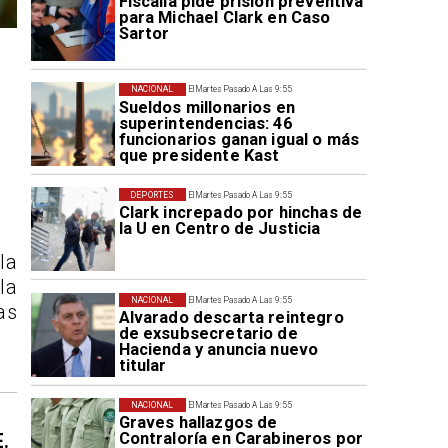
Fiscalía pide prisión preventiva
para Michael Clark en Caso
Sartor
NACIONAL
El Martes Pasado A Las 9:55
Sueldos millonarios en
superintendencias: 46
funcionarios ganan igual o más
que presidente Kast
DEPORTES
El Martes Pasado A Las 9:55
Clark increpado por hinchas de
la U en Centro de Justicia
la
la
NACIONAL
El Martes Pasado A Las 9:55
as
Alvarado descarta reintegro
de exsubsecretario de
Hacienda y anuncia nuevo
titular
NACIONAL
El Martes Pasado A Las 9:55
Graves hallazgos de
Contraloría en Carabineros por
E.