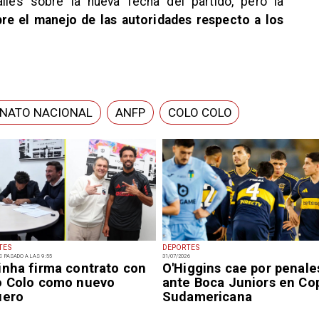
les sobre la nueva fecha del partido, pero la
e el manejo de las autoridades respecto a los
NATO NACIONAL
ANFP
COLO COLO
TES
DEPORTES
S PASADO A LAS 9:55
31/07/2026
inha firma contrato con
O'Higgins cae por penale
o Colo como nuevo
ante Boca Juniors en Co
uero
Sudamericana