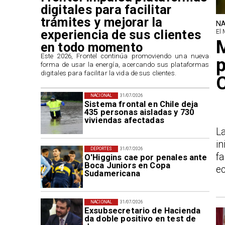
digitales para facilitar
trámites y mejorar la
NA
experiencia de sus clientes
El 
M
en todo momento
​Este 2026, Frontel continúa promoviendo una nueva
p
forma de usar la energía, acercando sus plataformas
digitales para facilitar la vida de sus clientes.
NACIONAL
31/07/2026
Sistema frontal en Chile deja
435 personas aisladas y 730
viviendas afectadas
L
in
DEPORTES
31/07/2026
f
O'Higgins cae por penales ante
Boca Juniors en Copa
ec
Sudamericana
NACIONAL
31/07/2026
Exsubsecretario de Hacienda
da doble positivo en test de