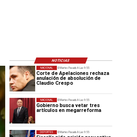
NOTICIAS
NACIONAL
El Martes Pasado A Las 9:55
Corte de Apelaciones rechaza
anulación de absolución de
Claudio Crespo
NACIONAL
El Martes Pasado A Las 9:55
Gobierno busca vetar tres
artículos en megarreforma
DEPORTES
El Martes Pasado A Las 9:55