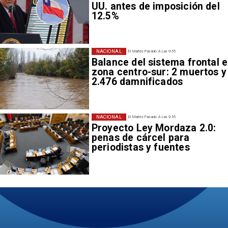
UU. antes de imposición del
12.5%
NACIONAL
El Martes Pasado A Las 9:55
Balance del sistema frontal 
zona centro-sur: 2 muertos y
2.476 damnificados
NACIONAL
El Martes Pasado A Las 9:55
Proyecto Ley Mordaza 2.0:
penas de cárcel para
periodistas y fuentes