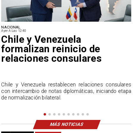
NACIONAL
Ayer A Las 12:40
Feriantes rechazan dichos
de Camila Flores sobre
Fabiola Campillai
s
La Confederación Nacional de Ferias Libres (ASOF)
a
considera inaceptable que se refieran a Fabiola
Campillai como 'señora de feria', expresión utilizada
como descalificación.
MÁS NOTICIAS