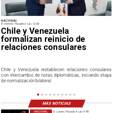
NACIONAL
El Viernes Pasado A Las 12:40
Feriantes rechazan dichos
de Camila Flores sobre
Fabiola Campillai
s
La Confederación Nacional de Ferias Libres (ASOF)
a
considera inaceptable que se refieran a Fabiola
Campillai como 'señora de feria', expresión utilizada
como descalificación.
MÁS NOTICIAS
NACIONAL
El Jueves Pasado A Las 9:49