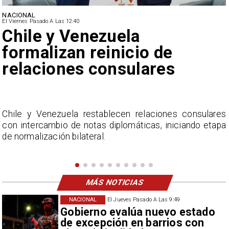
NACIONAL
El Viernes Pasado A Las 12:40
Feriantes rechazan dichos
de Camila Flores sobre
Fabiola Campillai
s
La Confederación Nacional de Ferias Libres (ASOF)
a
considera inaceptable que se refieran a Fabiola
Campillai como 'señora de feria', expresión utilizada
como descalificación.
MÁS NOTICIAS
NACIONAL
El Jueves Pasado A Las 9:49
Gobierno evalúa nuevo estado
de excepción en barrios con